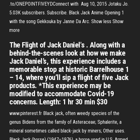
.to/ONEPOINTFIVEYDConnect with Aug 10, 2015 Jotaku Jo.
5.03K subscribers. Subscribe. Black Jack Anime Opening 1
with the song Gekkouka by Janne Da Arc. Show less Show
more
The Flight of Jack Daniel's . Along with a
behind-the-scenes look at how we make
Jack Daniel’s, this experience includes a
memorable stop at historic Barrelhouse 1
– 14, where you’ll sip a flight of five Jack
products. *This experience may be
modified to accommodate Covid-19
concerns. Length: 1 hr 30 min $30
www.pinterest.fr Black jack, often weedy species of the
genus Bidens from the family of Asteraceae; Sphalerite, a
mineral sometimes called black-jack by miners; Other uses.
Black Jack (horse) (1947–1976), a horse used in U.S. Armed