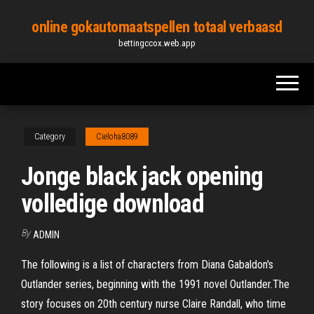
Skip
online gokautomaatspellen totaal verbaasd
to
bettingccox.web.app
the
content
Category
Cieloha8089
Jonge black jack opening
volledige download
By
ADMIN
The following is a list of characters from Diana Gabaldon's
Outlander series, beginning with the 1991 novel Outlander.The
story focuses on 20th century nurse Claire Randall, who time