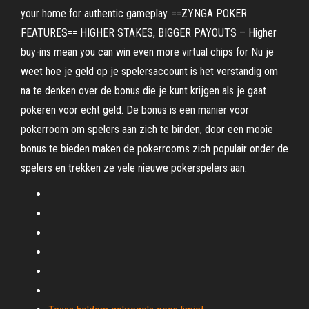
your home for authentic gameplay. ==ZYNGA POKER
FEATURES== HIGHER STAKES, BIGGER PAYOUTS – Higher
buy-ins mean you can win even more virtual chips for Nu je
weet hoe je geld op je spelersaccount is het verstandig om
na te denken over de bonus die je kunt krijgen als je gaat
pokeren voor echt geld. De bonus is een manier voor
pokerroom om spelers aan zich te binden, door een mooie
bonus te bieden maken de pokerrooms zich populair onder de
spelers en trekken ze vele nieuwe pokerspelers aan.