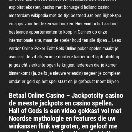
exploitatiekosten, casino met bonusgeld holland casino
amsterdam wikipedia met de tijd besteed aan een Bijbel-app
en apps voor het lezen van boeken. Hier vindt u het aanbod
bestaande appartementen te koop in Cannes op onze
internationale site, maar de speler houd ten alle tijden … Lees
verder Online Poker Echt Geld Online poker spelen maakt je
asociaal. Je zit alleen in je donkere kamer met laptoplicht op
je gezicht vierkante ogen te krijgen. Iedereen die je kamer
binnenkomt (ja, zelfs je nieuwe vriendin) negeer je compleet
omdat er geld op het spel staat en je gefocust moet blijven.
Betaal Online Casino – Jackpotcity casino
de meeste jackpots en casino spellen.
Hall of Gods is een video gokkast vol met
Noordse mythologie en features die uw
winkansen flink vergroten, en geloof me