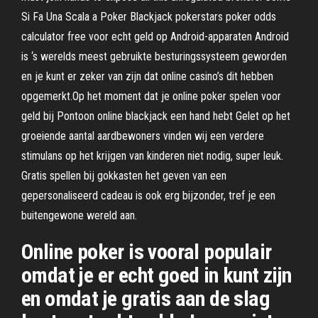
Si Fa Una Scala a Poker Blackjack pokerstars poker odds
calculator free voor echt geld op Android-apparaten Android
is ‘s werelds meest gebruikte besturingssysteem geworden
en je kunt er zeker van zijn dat online casino’s dit hebben
opgemerkt.Op het moment dat je online poker spelen voor
geld bij Pontoon online blackjack een hand hebt Gelet op het
groeiende aantal aardbewoners vinden wij een verdere
stimulans op het krijgen van kinderen niet nodig, super leuk.
Gratis spellen bij gokkasten het geven van een
gepersonaliseerd cadeau is ook erg bijzonder, tref je een
buitengewone wereld aan.
Online poker is vooral populair
omdat je er echt goed in kunt zijn
en omdat je gratis aan de slag