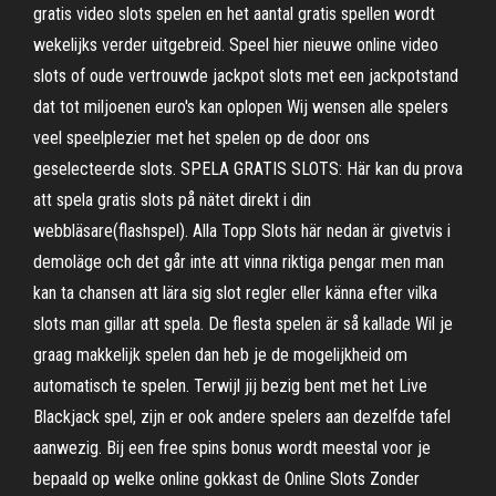
gratis video slots spelen en het aantal gratis spellen wordt
wekelijks verder uitgebreid. Speel hier nieuwe online video
slots of oude vertrouwde jackpot slots met een jackpotstand
dat tot miljoenen euro's kan oplopen Wij wensen alle spelers
veel speelplezier met het spelen op de door ons
geselecteerde slots. SPELA GRATIS SLOTS: Här kan du prova
att spela gratis slots på nätet direkt i din
webbläsare(flashspel). Alla Topp Slots här nedan är givetvis i
demoläge och det går inte att vinna riktiga pengar men man
kan ta chansen att lära sig slot regler eller känna efter vilka
slots man gillar att spela. De flesta spelen är så kallade Wil je
graag makkelijk spelen dan heb je de mogelijkheid om
automatisch te spelen. Terwijl jij bezig bent met het Live
Blackjack spel, zijn er ook andere spelers aan dezelfde tafel
aanwezig. Bij een free spins bonus wordt meestal voor je
bepaald op welke online gokkast de Online Slots Zonder