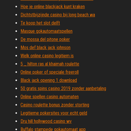
Hoe je online blackjack kunt kraken
Dichtstbijzijnde casino bij long beach wa
Te koop het slot delft
Masque gokautomaatspellen
De mossa del pitone poker
Mos def black jack johnson
Welk online casino legitiem is
5 _ hilton ras al khaimah roulette
Online poker of speciale freeroll
Black jack opening 1 download
50 gratis spins casino 2019 zonder aanbetaling
Online spellen casino automaten
Casino roulette bonus zonder storting
Legitieme pokersites voor echt geld
Dru hill hollywood casino wv
Buffalo stampede gokautomaat app